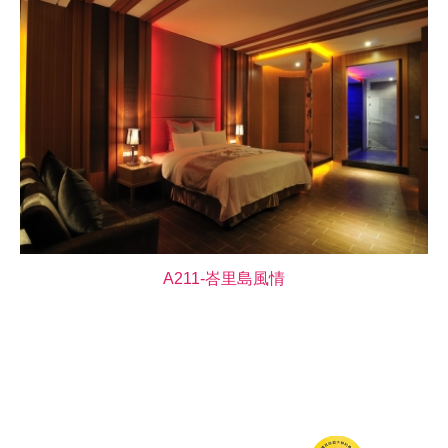
A211-峇里島風情