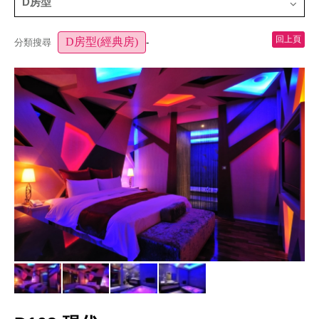
D房型
回上頁
D房型(經典房)
-
分類搜尋