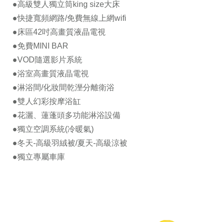
●高級雙人獨立筒king size大床
●快捷寬頻網路/免費無線上網wifi
●床區42吋高畫質液晶電視
●免費MINI BAR
●VOD隨選影片系統
●浴室高畫質液晶電視
●淋浴間/化妝間乾溼分離衛浴
●雙人幻彩按摩浴缸
●花灑、蓮蓬頭多功能淋浴設備
●獨立空調系統(冷暖氣)
●冬天-高級羽絨被/夏天-高級涼被
●獨立專屬車庫